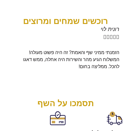
רוכשים שמחים ומרוצים
רונית לוי
יואב ר









הזמנתי ממיני שף והאמת? זה היה פשוט מעולה!
באמת ש
המשלוח הגיע מהר והשירות היה אחלה, ממש דאגו
מעולים
להכל. ממליצה בחום!
לטובה 
תסמכו על השף