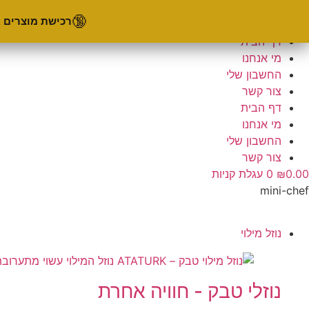
לג
משלוח חינם החל בקנייה מעל 450₪.
🔞
רכישת מוצרים 
תוכן
Facebook
Instagram
Youtube
דף הבית
מי אנחנו
החשבון שלי
צור קשר
דף הבית
מי אנחנו
החשבון שלי
צור קשר
0.00
₪
0
עגלת קניות
mini-chef
נוזל מילוי
נוזלי טבק - חוויה אחרת