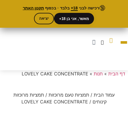
🔞
רכישה לבני
18+
בלבד · בכפוף
תקנון האתר
משלוח חינם החל בקנייה מעל 450₪.
מאשר, אני בן 18+
יציאה
MINI-CHEF
דף הבית
»
חנות
»
LOVELY CAKE CONCENTRATE
עמוד הבית
/
תמציות טעם מרוכזות
/
תמציות מרוכזות
קינוחים
/ LOVELY CAKE CONCENTRATE