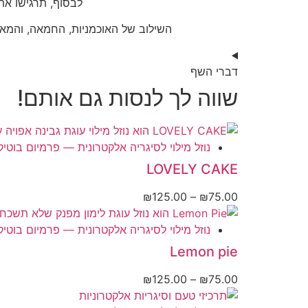
לבסוף, תרגישו א
השילוב של האוכמניות, החמאה, והמאפה
דברי השף
שווה לך לנסות גם אותם!
נוזל מילוי לסיגריה אלקטרונית — פרמיום בוטיק
LOVELY CAKE
טווח
₪
125.00
–
₪
75.00
מחירים:
נוזל מילוי לסיגריה אלקטרונית — פרמיום בוטיק
עד
Lemon pie
טווח
₪
125.00
–
₪
75.00
מחירים: