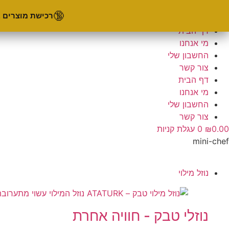
לג
משלוח חינם החל בקנייה מעל 450₪.
🔞
רכישת מוצרים 
תוכן
Facebook
Instagram
Youtube
דף הבית
מי אנחנו
החשבון שלי
צור קשר
דף הבית
מי אנחנו
החשבון שלי
צור קשר
0.00
₪
0
עגלת קניות
mini-chef
נוזל מילוי
נוזלי טבק - חוויה אחרת