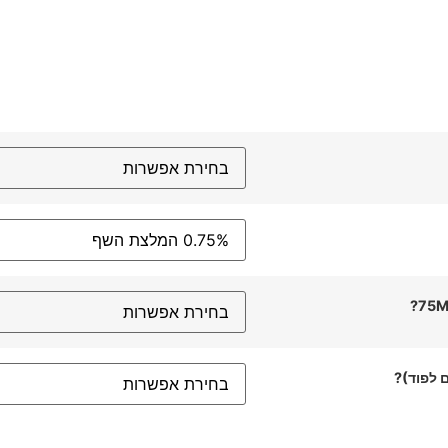
 לפוד)?