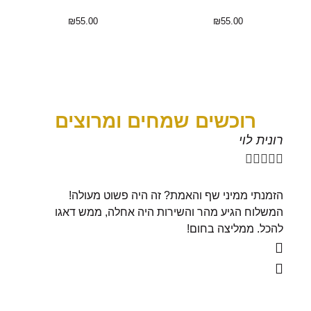
₪
55.00
₪
55.00
רוכשים שמחים ומרוצים
רונית לוי
יואב ר









הזמנתי ממיני שף והאמת? זה היה פשוט מעולה!
באמת ש
המשלוח הגיע מהר והשירות היה אחלה, ממש דאגו
מעולים
להכל. ממליצה בחום!
לטובה 